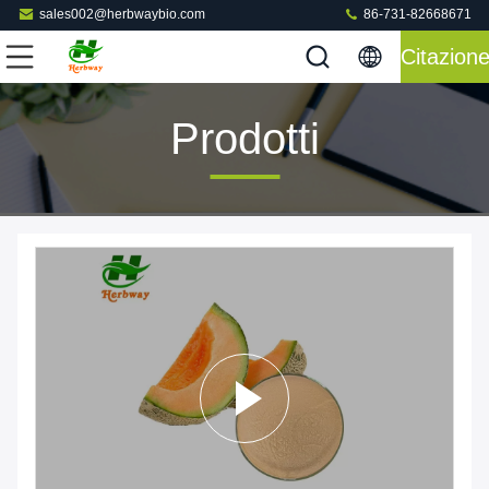
sales002@herbwaybio.com
86-731-82668671
Citazion
Prodotti