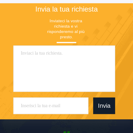
Invia la tua richiesta
Inviateci la vostra 
richiesta e vi 
risponderemo al più 
presto.
Invia