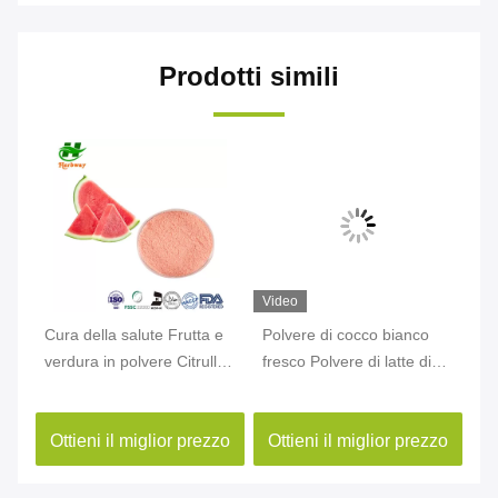
Prodotti simili
Video
Vi
a
Cura della salute Frutta e
Polvere di cocco bianco
Fr
verdura in polvere Citrullus
fresco Polvere di latte di
in
lanatus anguria Frutta in
cocco Polvere di acqua di
po
mi
polvere
cocco
zo
Ottieni il miglior prezzo
Ottieni il miglior prezzo
O