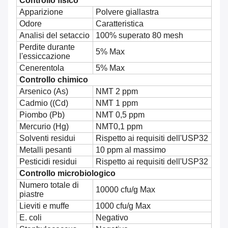
Controllo fisico
Apparizione
Polvere giallastra
Odore
Caratteristica
Analisi del setaccio
100% superato 80 mesh
Perdite durante
5% Max
l'essiccazione
Cenerentola
5% Max
Controllo chimico
Arsenico (As)
NMT 2 ppm
Cadmio ((Cd)
NMT 1 ppm
Piombo (Pb)
NMT 0,5 ppm
Mercurio (Hg)
NMT0,1 ppm
Solventi residui
Rispetto ai requisiti dell'USP32
Metalli pesanti
10 ppm al massimo
Pesticidi residui
Rispetto ai requisiti dell'USP32
Controllo microbiologico
Numero totale di
10000 cfu/g Max
piastre
Lieviti e muffe
1000 cfu/g Max
E. coli
Negativo