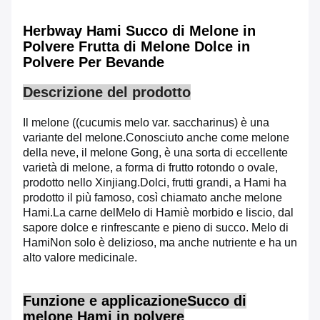
Herbway Hami Succo di Melone in
Polvere Frutta di Melone Dolce in
Polvere Per Bevande
Descrizione del prodotto
Il melone ((cucumis melo var. saccharinus) è una
variante del melone.
Conosciuto anche come melone
della neve, il melone Gong, è una sorta di eccellente
varietà di melone, a forma di frutto rotondo o ovale,
prodotto nello Xinjiang.
Dolci, frutti grandi, a Hami ha
prodotto il più famoso, così chiamato anche melone
Hami.
La carne del
Melo di Hami
è morbido e liscio, dal
sapore dolce e rinfrescante e pieno di succo.
Melo di
Hami
Non solo è delizioso, ma anche nutriente e ha un
alto valore medicinale.
Funzione e applicazione
Succo di
melone Hami in polvere