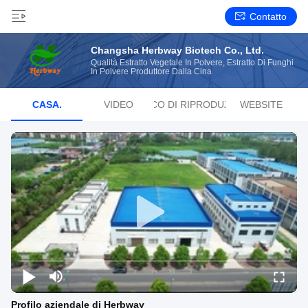
Contatto
Changsha Herbway Biotech Co., Ltd.
Qualità Estratto Vegetale In Polvere, Estratto Di Funghi
In Polvere Produttore Dalla Cina
CASA.
VIDEO
ELENCO DI RIPRODUZIONE
WEBSITE
Profilo aziendale di Herbway