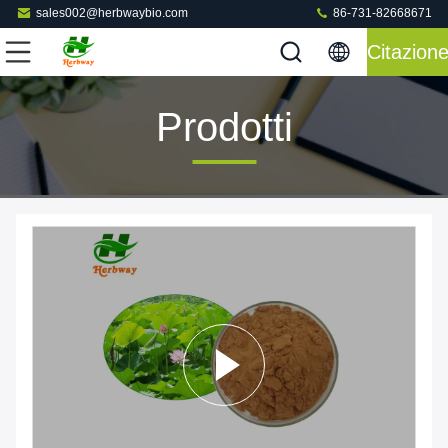
sales002@herbwaybio.com
86-731-82668671
Citazion
Prodotti