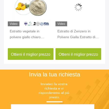
Video
Video
Vi
Estratto vegetale in
Estratto di Zenzero in
Es
polvere giallo chiaro
Polvere Gialla Estratto di
po
Bromelina CAS 37189-34-
Radice di Zenzero
Hu
7 Estratto di ananas in
Gingerol CAS 84696-15-1
10
zo
Ottieni il miglior prezzo
Ottieni il miglior prezzo
O
polvere
Invia la tua richiesta
Inviateci la vostra 
richiesta e vi 
risponderemo al più 
presto.