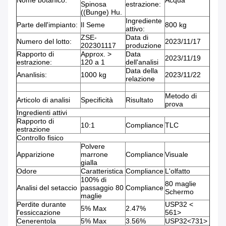
Nome botanico:
Acqua
Spinosa
estrazione:
((Bunge) Hu.
Ingrediente
Parte dell'impianto:
Il Seme
800 kg
attivo:
ZSE-
Data di
Numero del lotto:
2023/11/17
202301117
produzione
Rapporto di
Approx. >
Data
2023/11/19
estrazione:
120 a 1
dell'analisi
Data della
Ananlisis:
1000 kg
2023/11/22
relazione
Metodo di
Articolo di analisi
Specificità
Risultato
prova
Ingredienti attivi
Rapporto di
10:1
Compliance
TLC
estrazione
Controllo fisico
Polvere
Apparizione
marrone
Compliance
Visuale
gialla
Odore
Caratteristica
Compliance
L'olfatto
100% di
80 maglie
Analisi del setaccio
passaggio 80
Compliance
Schermo
maglie
Perdite durante
USP32 <
5% Max
2.47%
l'essiccazione
561>
Cenerentola
5% Max
3.56%
USP32<731>