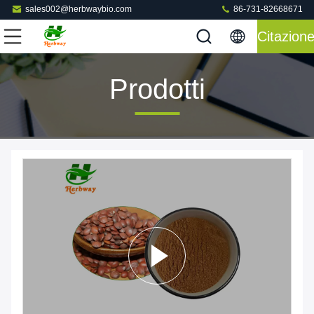
sales002@herbwaybio.com
86-731-82668671
Citazion
Prodotti