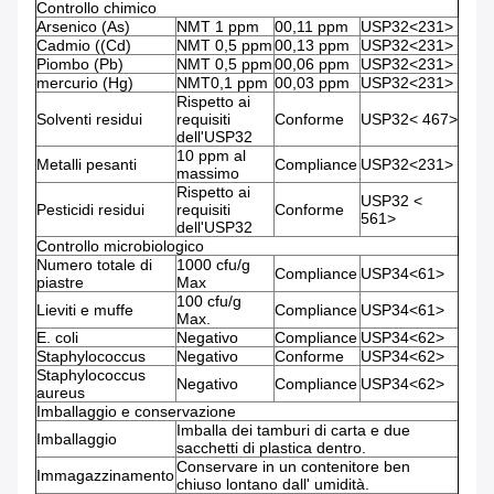
Controllo chimico
Arsenico (As)
NMT 1 ppm
00,11 ppm
USP32<231>
Cadmio ((Cd)
NMT 0,5 ppm
00,13 ppm
USP32<231>
Piombo (Pb)
NMT 0,5 ppm
00,06 ppm
USP32<231>
mercurio (Hg)
NMT0,1 ppm
00,03 ppm
USP32<231>
Rispetto ai
Solventi residui
requisiti
Conforme
USP32< 467>
dell'USP32
10 ppm al
Metalli pesanti
Compliance
USP32<231>
massimo
Rispetto ai
USP32 <
Pesticidi residui
requisiti
Conforme
561>
dell'USP32
Controllo microbiologico
Numero totale di
1000 cfu/g
Compliance
USP34<61>
piastre
Max
100 cfu/g
Lieviti e muffe
Compliance
USP34<61>
Max.
E. coli
Negativo
Compliance
USP34<62>
Staphylococcus
Negativo
Conforme
USP34<62>
Staphylococcus
Negativo
Compliance
USP34<62>
aureus
Imballaggio e conservazione
Imballa dei tamburi di carta e due
Imballaggio
sacchetti di plastica dentro.
Conservare in un contenitore ben
Immagazzinamento
chiuso lontano dall' umidità.