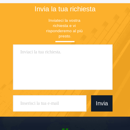
Invia la tua richiesta
Inviateci la vostra 
richiesta e vi 
risponderemo al più 
presto.
Invia