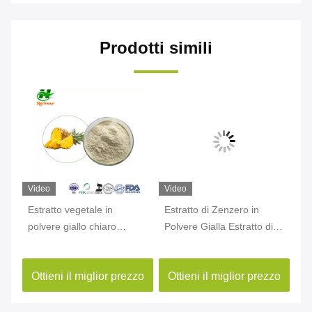
Prodotti simili
Video
Video
Vi
Estratto vegetale in
Estratto di Zenzero in
Es
polvere giallo chiaro
Polvere Gialla Estratto di
po
Bromelina CAS 37189-34-
Radice di Zenzero
Hu
7 Estratto di ananas in
Gingerol CAS 84696-15-1
10
zo
Ottieni il miglior prezzo
Ottieni il miglior prezzo
O
polvere