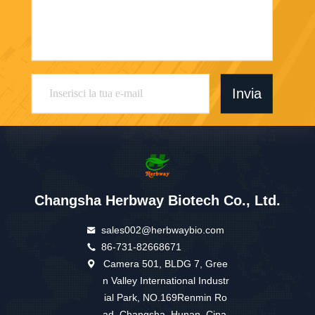
Invia
Changsha Herbway Biotech Co., Ltd.
sales002@herbwaybio.com
86-731-82668671
Camera 501, BLDG 7, Gree
n Valley International Industr
ial Park, NO.169Renmin Ro
ad, Changsha, Hunan, Cina.