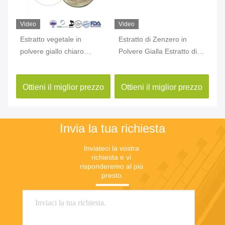
Video
Video
Vi
Estratto vegetale in
Estratto di Zenzero in
Es
polvere giallo chiaro
Polvere Gialla Estratto di
po
Bromelina CAS 37189-34-
Radice di Zenzero
Hu
7 Estratto di ananas in
Gingerol CAS 84696-15-1
10
zo
Ottieni il miglior prezzo
Ottieni il miglior prezzo
O
polvere
Invia la tua richiesta
Inviateci la vostra 
richiesta e vi 
risponderemo al più 
presto.