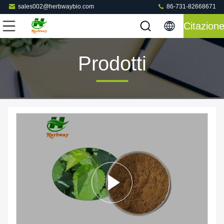
sales002@herbwaybio.com
86-731-82668671
Citazion
Prodotti