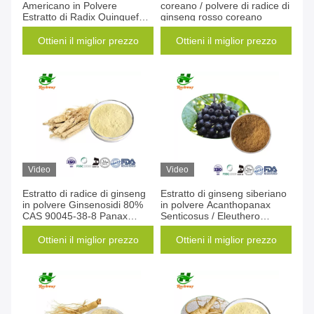
Americano in Polvere
coreano / polvere di radice di
Estratto di Radix Quinquefolii
ginseng rosso coreano
in Polvere 20%-95%
Ginsenoside in Polvere
Ottieni il miglior prezzo
Ottieni il miglior prezzo
Video
Video
Estratto di radice di ginseng
Estratto di ginseng siberiano
in polvere Ginsenosidi 80%
in polvere Acanthopanax
CAS 90045-38-8 Panax
Senticosus / Eleuthero
Ginsen Estratto di ginseng
Extract
Ottieni il miglior prezzo
Ottieni il miglior prezzo