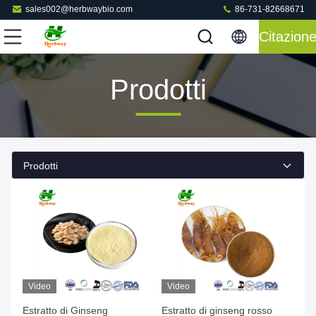
sales002@herbwaybio.com
86-731-82668671
Citazion
Prodotti
Prodotti
Video
Video
Estratto di Ginseng
Estratto di ginseng rosso