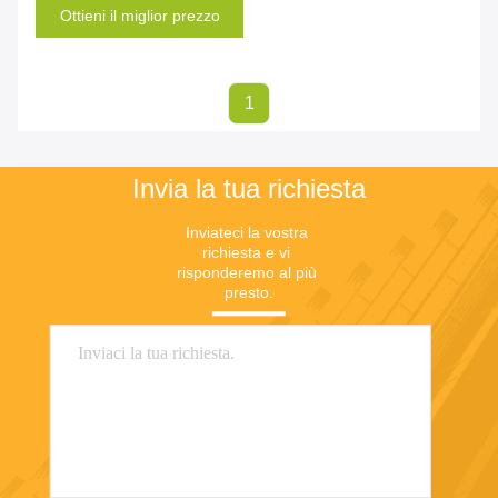
Ottieni il miglior prezzo
1
Invia la tua richiesta
Inviateci la vostra 
richiesta e vi 
risponderemo al più 
presto.