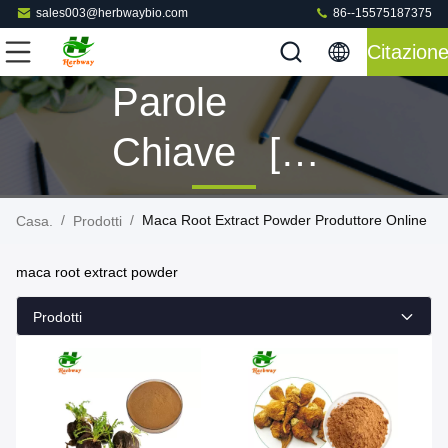
sales003@herbwaybio.com
86--15575187375
Citazion
Parole
Chiave [
Maca Root
/
/
Maca Root Extract Powder Produttore Online
Casa.
Prodotti
Extract
maca root extract powder
Powder ]
Prodotti
Partita 6
Prodotti