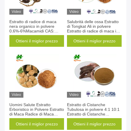
Video
Video
Estratto di radice di maca
Salubrità delle ossa Estratto
nera organico in polvere
di Tongkat Ali in polvere
0,6%-6%Macamidi CAS:
Estratto di radice di maca in
847361-88-0
polvere
Ottieni il miglior prezzo
Ottieni il miglior prezzo
Video
Video
Uomini Salute Estratto
Estratto di Cistanche
Erboristico in Polvere Estratto
Tubulosa in polvere 4:1 10:1
di Maca Radice di Maca
Estratto di Cistanche
Polvere Macamides
Deserticola
Ottieni il miglior prezzo
Ottieni il miglior prezzo