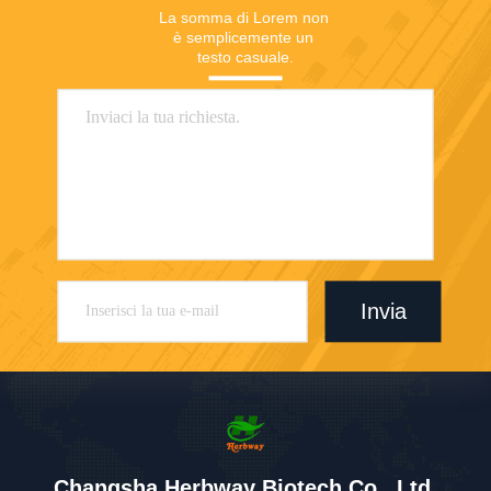
La somma di Lorem non 
è semplicemente un 
testo casuale.
Invia
Changsha Herbway Biotech Co., Ltd.