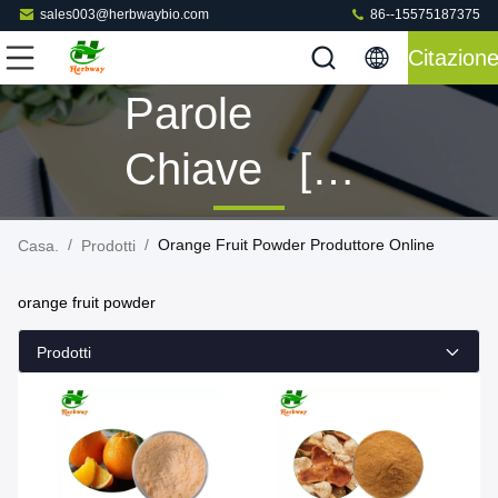
sales003@herbwaybio.com
86--15575187375
Citazion
Parole
Chiave [
Orange Fruit
/
/
Orange Fruit Powder Produttore Online
Casa.
Prodotti
Powder ]
orange fruit powder
Partita 9
Prodotti
Prodotti