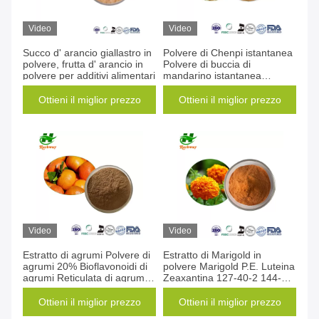
Video
Video
Succo d' arancio giallastro in
Polvere di Chenpi istantanea
polvere, frutta d' arancio in
Polvere di buccia di
polvere per additivi alimentari
mandarino istantanea
essiccata Polvere di buccia di
arancione essiccata
Ottieni il miglior prezzo
Ottieni il miglior prezzo
Video
Video
Estratto di agrumi Polvere di
Estratto di Marigold in
agrumi 20% Bioflavonoidi di
polvere Marigold P.E. Luteina
agrumi Reticulata di agrumi
Zeaxantina 127-40-2 144-68-
Polvere bianca Estratto di
3
arancione Polvere
Ottieni il miglior prezzo
Ottieni il miglior prezzo