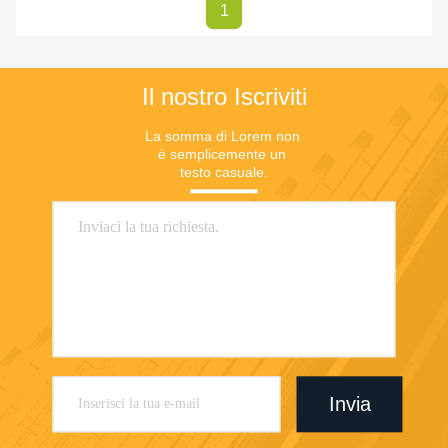
1
Il nostro Iscriviti
La somma di Lorem non 
è semplicemente un 
testo casuale.
Invia