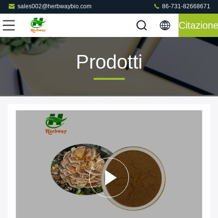
sales002@herbwaybio.com
86-731-82668671
Citazion
Prodotti