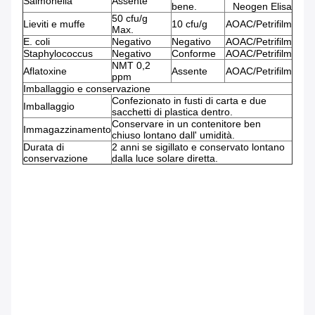
Salmonella
Assente
bene.
Neogen Elisa
50 cfu/g
Lieviti e muffe
10 cfu/g
AOAC/Petrifilm
Max.
E. coli
Negativo
Negativo
AOAC/Petrifilm
Staphylococcus
Negativo
Conforme
AOAC/Petrifilm
NMT 0,2
Aflatoxine
Assente
AOAC/Petrifilm
ppm
Imballaggio e conservazione
Confezionato in fusti di carta e due
Imballaggio
sacchetti di plastica dentro.
Conservare in un contenitore ben
Immagazzinamento
chiuso lontano dall' umidità.
Durata di
2 anni se sigillato e conservato lontano
conservazione
dalla luce solare diretta.