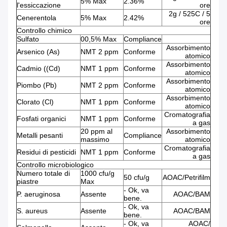
5% Max
2.36%
l'essiccazione
ore
2g / 525C / 5
Cenerentola
5% Max
2.42%
ore
Controllo chimico
Sulfato
00,5% Max
Compliance
Assorbimento
Arsenico (As)
NMT 2 ppm
Conforme
atomico
Assorbimento
Cadmio ((Cd)
NMT 1 ppm
Conforme
atomico
Assorbimento
Piombo (Pb)
NMT 2 ppm
Conforme
atomico
Assorbimento
Clorato (Cl)
NMT 1 ppm
Conforme
atomico
Cromatografia
Fosfati organici
NMT 1 ppm
Conforme
a gas
20 ppm al
Assorbimento
Metalli pesanti
Compliance
massimo
atomico
Cromatografia
Residui di pesticidi
NMT 1 ppm
Conforme
a gas
Controllo microbiologico
Numero totale di
1000 cfu/g
50 cfu/g
AOAC/Petrifilm
piastre
Max
- Ok, va
P. aeruginosa
Assente
AOAC/BAM
bene.
- Ok, va
S. aureus
Assente
AOAC/BAM
bene.
- Ok, va
AOAC/