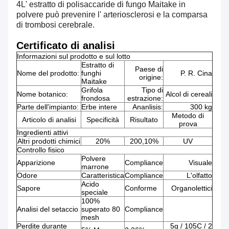
4L' estratto di polisaccaride di fungo Maitake in
polvere può prevenire l' arteriosclerosi e la comparsa
di trombosi cerebrale.
Certificato di analisi
Informazioni sul prodotto e sul lotto
Estratto di
Paese di
Nome del prodotto:
funghi
P. R. Cina
origine:
Maitake
Grifola
Tipo di
Nome botanico:
Alcol di cereali
frondosa
estrazione:
Parte dell'impianto:
Erbe intere
Ananlisis:
300 kg
Metodo di
Articolo di analisi
Specificità
Risultato
prova
Ingredienti attivi
Altri prodotti chimici
20%
200,10%
UV
Controllo fisico
Polvere
Apparizione
Compliance
Visuale
marrone
Odore
Caratteristica
Compliance
L'olfatto
Acido
Sapore
Conforme
Organolettici
speciale
100%
Analisi del setaccio
superato 80
Compliance
mesh
Perdite durante
5g / 105C / 2