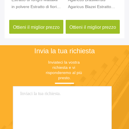
in polvere Estratto di fiori di
Agaricus Blazei Estratto
po
alberi di cenere 10%-50%
polisaccaride 10%-50%
Si
Polisaccaridi in polvere
eq
zo
Ottieni il miglior prezzo
Ottieni il miglior prezzo
O
Invia la tua richiesta
Inviateci la vostra 
richiesta e vi 
risponderemo al più 
presto.