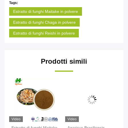
Tags:
Estratto di funghi Maitake in polvere
Estratto di funghi Chaga in polvere
Estratto di funghi Reishi in polvere
Prodotti simili
Video
Video
Vi
Estratto di funghi Maitake
Agaricus Brasiliensis
Es