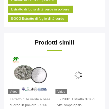
Estratto di EGCG in polvere
Estratto di foglia di tè verde in polvere
EGCG Estratto di foglie di tè verde
Prodotti simili
Video
Video
Vi
Estratto di tè verde a base
ISO9001 Estratto di tè di
Es
 in
di erbe in polvere 27200-
vite Ampelopsis
po