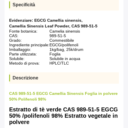
Specificità
Evidenziare:
EGCG Camellia sinensis
,
Camellia Sinensis Leaf Powder
,
CAS 989-51-5
Fonte botanica:
Camelia sinensis
CAS:
989-51-5
Grado:
Commestibile
Ingrediente principale:
EGCG/polifenoli
Imballaggio:
1kg/bag, 25k/drum
Parte utilizzata:
Foglia
Solubile:
Solubile in acqua
Metodo di prova:
HPLC/TLC
Descrizione
CAS 989-51-5 EGCG Camellia Sinensis Foglia in polvere
50% Polifenoli 98%
Estratto di tè verde CAS 989-51-5 EGCG
50% /polifenoli 98% Estratto vegetale in
polvere