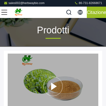
sales002@herbwaybio.com
86-731-82668671
Citazion
Prodotti