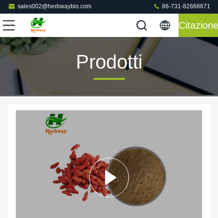
sales002@herbwaybio.com
86-731-82668671
Citazion
Prodotti