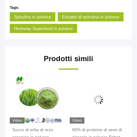
Tags:
Spirulina in polvere
Estratto di spirulina in polvere
Herbway Superfood in polvere
Prodotti simili
Video
Video
Vi
 di
Succo di erba di orzo
60% di proteine di semi di
Es